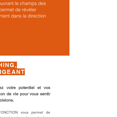
 ouvrant le champs des
permet de révéler
ement dans la direction
ns
HING,
RIGEANT
z votre potentiel et vos
ion de vie pour vous sentir
écisions.
ONCTION vous permet de