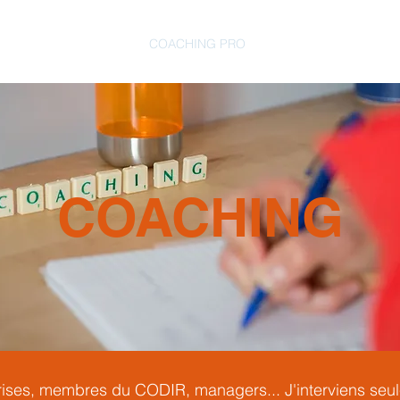
EMENT
COACHING PRO
CONSEIL RH
FOR
COACHING
rises, membres du CODIR, managers... J'interviens seu