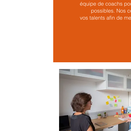
équipe de coachs
po
possibles. Nos c
vos talents afin de me
e