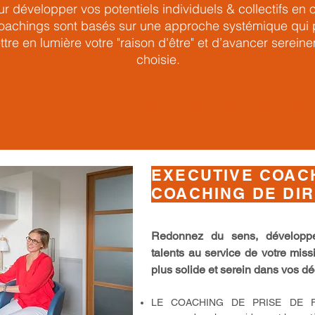
ur développer vos potentiels individuels & collectifs en
oachings sont basés sur une approche systémique qui 
ttre en lumière votre "raison d'être" et d’avancer serein
choisie.
Notre Marque de Fabrique ?
Notre capacité à transmettre une énergie positive
t à vous mettre en action au service de vos ambitio
EXECUTIVE COAC
COACHING DE DI
Redonnez du sens, développe
talents au service de votre miss
plus solide et serein dans vos d
LE COACHING DE PRISE DE F